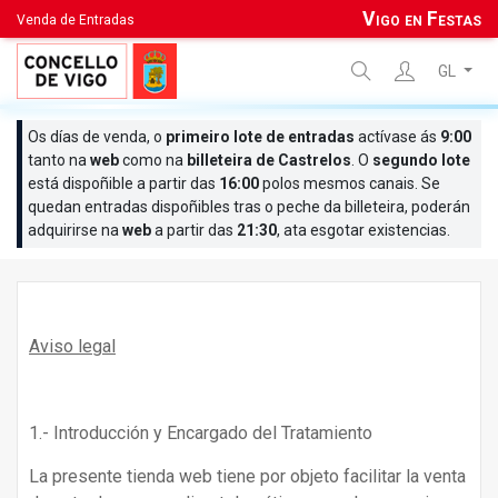
Vigo en Festas
Venda de Entradas
GL
¿Qué estás buscando?
Os días de venda, o
primeiro lote de entradas
actívase ás
9:00
tanto na
web
como na
billeteira de Castrelos
. O
segundo lote
está dispoñible a partir das
16:00
polos mesmos canais. Se
quedan entradas dispoñibles tras o peche da billeteira, poderán
adquirirse na
web
a partir das
21:30
, ata esgotar existencias.
Aviso legal
1.- Introducción y Encargado del Tratamiento
La presente tienda web tiene por objeto facilitar la venta