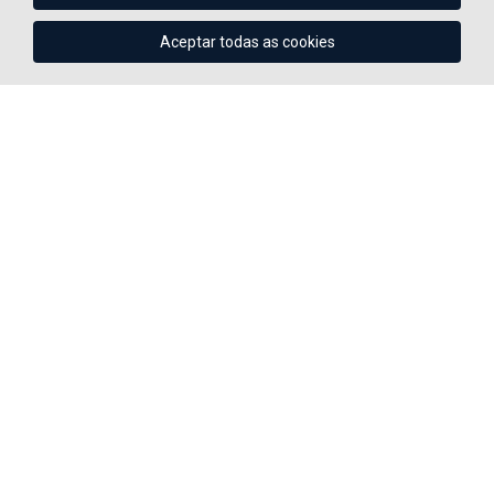
Aceptar todas as cookies
Queue-Fair
POÑÉMOSCHO FÁCIL...
Reenvío de entradas
info@theticketcompany.es
Powered by
Cliqueo
©
SPONSORS